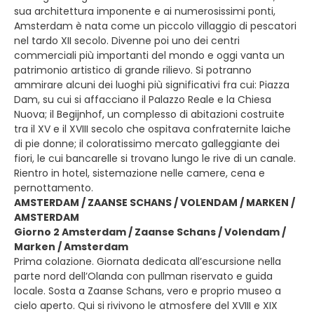
sua architettura imponente e ai numerosissimi ponti,
Amsterdam è nata come un piccolo villaggio di pescatori
nel tardo XII secolo. Divenne poi uno dei centri
commerciali più importanti del mondo e oggi vanta un
patrimonio artistico di grande rilievo. Si potranno
ammirare alcuni dei luoghi più significativi fra cui: Piazza
Dam, su cui si affacciano il Palazzo Reale e la Chiesa
Nuova; il Begijnhof, un complesso di abitazioni costruite
tra il XV e il XVIII secolo che ospitava confraternite laiche
di pie donne; il coloratissimo mercato galleggiante dei
fiori, le cui bancarelle si trovano lungo le rive di un canale.
Rientro in hotel, sistemazione nelle camere, cena e
pernottamento.
AMSTERDAM / ZAANSE SCHANS / VOLENDAM / MARKEN /
AMSTERDAM
Giorno 2 Amsterdam / Zaanse Schans / Volendam /
Marken / Amsterdam
Prima colazione. Giornata dedicata all’escursione nella
parte nord dell’Olanda con pullman riservato e guida
locale. Sosta a Zaanse Schans, vero e proprio museo a
cielo aperto. Qui si rivivono le atmosfere del XVIII e XIX