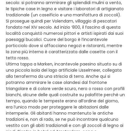
secolo: si potranno ammirare gli splendidi mulini a vento,
le tipiche case in legno e visitare i laboratori di artigianato
tradizionale (un caseificio e una manifattura di zoccoli).
Si prosegue quindi per Volendam, villaggio di pescatori
fondato nel XIV secolo. Ad inizio ‘800, il fascino di questa
località conquistò numerosi pittori e artisti ispirati dai suoi
paesaggi bucolici. Cuore del borgo è l’incantevole
porticciolo dove si affacciano negozi e ristoranti, mentre
la zona più interna è caratterizzata dalle casette con il
tetto rosso.
Ultima tappa a Marken, incantevole paesino situato su di
una piccola isola del lago artificiale IJsselmeer, collegata
alla terraferma da una striscia di terra. Anche qui si
potranno ammirare le case olandesi dal frontone
triangolare e di colore verde scuro, nero o rosso con profili
bianchi, alcune delle quali costruite su palafitte perché un
tempo, quando le tempeste erano all’ordine del giorno,
era l’unico modo per proteggere le abitazioni dalle
intemperie. Gli abitanti hanno mantenuto le antiche
tradizioni e, non di rado, se ne può incontrare qualcuno
vestito con gli abiti tradizionali e con gli zoccoli di legno ai