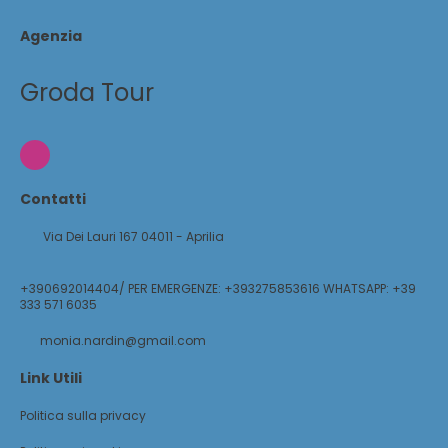
Agenzia
Groda Tour
Contatti
Via Dei Lauri 167 04011 - Aprilia
+390692014404/ PER EMERGENZE: +393275853616 WHATSAPP: +39
333 571 6035
monia.nardin@gmail.com
Link Utili
Politica sulla privacy