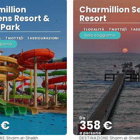
illion
Charmillion Se
ns Resort &
Resort
 Park
1 LOCALITÀ
7 NOTTE/I
1 AS
Solo soggiorno
À
7 NOTTE/I
1 ASSICURAZIONI
giorno
Da
 €
358 €
a persona
NE:
DESTINAZIONE:
Sharm el-Sheikh
Sharm el-Sheik