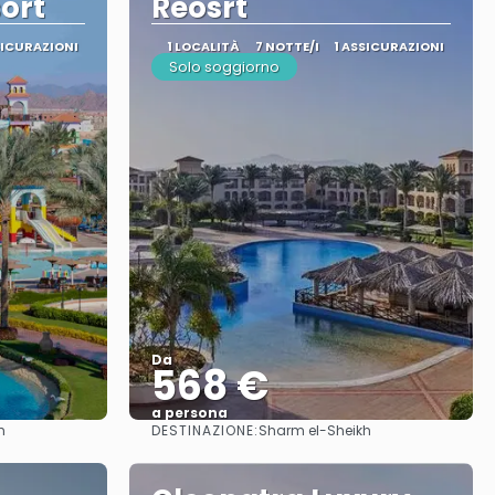
ort
Reosrt
SICURAZIONI
1 LOCALITÀ
7 NOTTE/I
1 ASSICURAZIONI
Solo soggiorno
Da
568 €
a persona
DESTINAZIONE:
h
Sharm el-Sheikh
Vedere