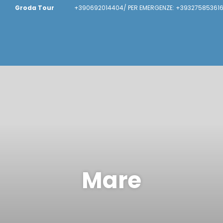
Groda Tour
+390692014404/ PER EMERGENZE: +393275853616
Mare