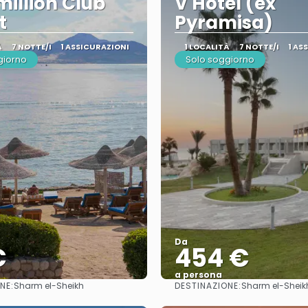
illion Club
V Hotel (ex
t
Pyramisa)
À
7 NOTTE/I
1 ASSICURAZIONI
1 LOCALITÀ
7 NOTTE/I
1 AS
giorno
Solo soggiorno
Da
€
454 €
a persona
NE:
DESTINAZIONE:
Sharm el-Sheikh
Sharm el-Sheik
Vedere
Vedere