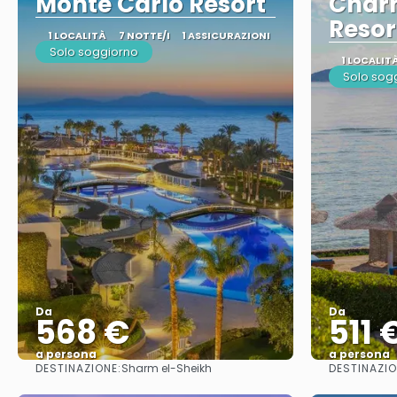
Monte Carlo Resort
Charm
Resor
1 LOCALITÀ
7 NOTTE/I
1 ASSICURAZIONI
Solo soggiorno
1 LOCALIT
Solo sog
Da
Da
568 €
511 
a persona
a persona
DESTINAZIONE:
DESTINAZIO
Sharm el-Sheikh
Vedere