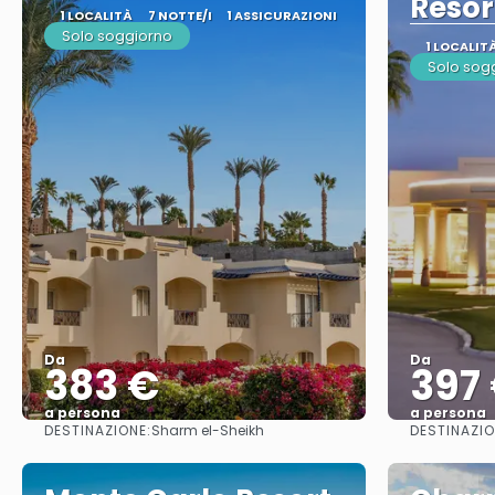
Resor
1 LOCALITÀ
7 NOTTE/I
1 ASSICURAZIONI
Solo soggiorno
1 LOCALIT
Solo sog
Da
Da
383 €
397
a persona
a persona
DESTINAZIONE:
DESTINAZIO
Sharm el-Sheikh
Vedere