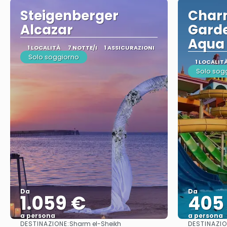
Steigenberger
Charm
Alcazar
Garde
Aqua
1 LOCALITÀ
7 NOTTE/I
1 ASSICURAZIONI
Solo soggiorno
1 LOCALIT
Solo sog
Da
Da
1.059 €
405
a persona
a persona
DESTINAZIONE:
DESTINAZIO
Sharm el-Sheikh