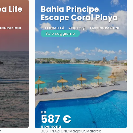
a Life
Bahia Principe
Escape Coral Playa
SICURAZIONI
1 LOCALITÀ
7 NOTTE/I
1 ASSICURAZIONI
Solo soggiorno
Da
587 €
a persona
DESTINAZIONE:
h
Magaluf, Maiorca