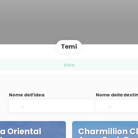
Temi
Mare
Nome dell’idea
Nome della desti
a Oriental
Charmillion C