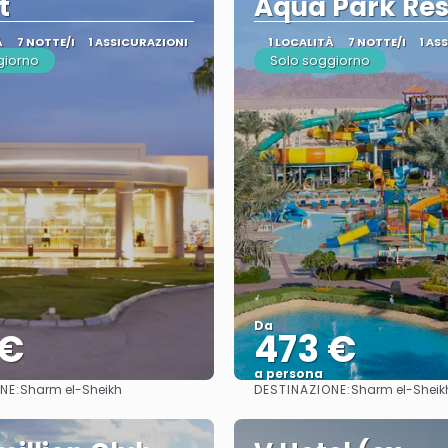
t
Aqua Park Res
À
7 NOTTE/I
1 ASSICURAZIONI
1 LOCALITÀ
7 NOTTE/I
1 AS
giorno
Solo soggiorno
Da
 €
473 €
a persona
NE:
DESTINAZIONE:
Sharm el-Sheikh
Sharm el-Sheik
Vedere
Vedere