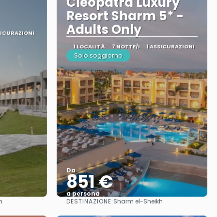
Cleopatra Luxury
Resort Sharm 5* -
Adults Only
SICURAZIONI
1 LOCALITÀ
7 NOTTE/I
1 ASSICURAZIONI
Solo soggiorno
Da
851 €
a persona
DESTINAZIONE:
h
Sharm el-Sheikh
Vedere