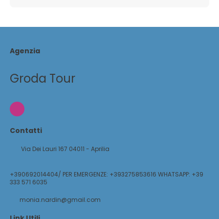
Agenzia
Groda Tour
Contatti
Via Dei Lauri 167 04011 - Aprilia
+390692014404/ PER EMERGENZE: +393275853616 WHATSAPP: +39
333 571 6035
monia.nardin@gmail.com
Link Utili