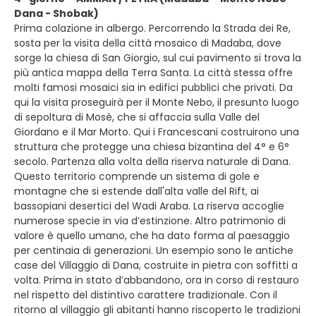
Dana - Shobak)
Prima colazione in albergo. Percorrendo la Strada dei Re,
sosta per la visita della città mosaico di Madaba, dove
sorge la chiesa di San Giorgio, sul cui pavimento si trova la
più antica mappa della Terra Santa. La città stessa offre
molti famosi mosaici sia in edifici pubblici che privati. Da
qui la visita proseguirà per il Monte Nebo, il presunto luogo
di sepoltura di Mosè, che si affaccia sulla Valle del
Giordano e il Mar Morto. Qui i Francescani costruirono una
struttura che protegge una chiesa bizantina del 4° e 6°
secolo. Partenza alla volta della riserva naturale di Dana.
Questo territorio comprende un sistema di gole e
montagne che si estende dall'alta valle del Rift, ai
bassopiani desertici del Wadi Araba. La riserva accoglie
numerose specie in via d’estinzione. Altro patrimonio di
valore è quello umano, che ha dato forma al paesaggio
per centinaia di generazioni. Un esempio sono le antiche
case del Villaggio di Dana, costruite in pietra con soffitti a
volta. Prima in stato d’abbandono, ora in corso di restauro
nel rispetto del distintivo carattere tradizionale. Con il
ritorno al villaggio gli abitanti hanno riscoperto le tradizioni