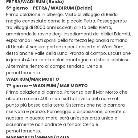
PETRA/WADI RUM (Beida)
6° giorno – PETRA / WADI RUM (Beida)
Prima colazione in albergo. Visita al villaggio di Beida
meglio conosciuto come la piccola Petra. Passeggerete
tra villaggi di 8000 anni scavati all’Età della Pietra,
ammirando le rovine degli insediamenti dei biblici Edomiti,
esplorando i resti sparsi della fortezza legionaria romana
di Udruh. A seguire partenza per il deserto di Wadi Rum,
detto anche Valle della Luna. Pranzo al campo. Escursione
in jeep 4x4 tra spettacolari montagne e distese sabbiose.
Al termine rientro al campo tendato. Cena e
pernottamento.
WADI RUM/MAR MORTO
7° giorno – WADI RUM / MAR MORTO
Prima colazione al campo. Partenza per il Mar Morto che
ubicato a circa 400 metri sotto il livello del mare è il
punto più basso della terra. Sistemazione nella camera
riservata e pranzo. Pomeriggio a disposizione, provate a
nuotare in questo mare, sarà un’esperienza unica e
sicuramente non andrete a fondo! Cena e
pernottamento.
MAR MORTO/AMMAN/ITALIA