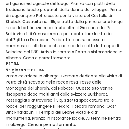
artigianali ed agricole del luogo. Pranzo con piatti della
tradizione locale preparati dalle donne del villaggio. Prima
di raggiungere Petra sosta per la visita del Castello di
Shobak. Costruito nel 1115, si tratta della prima di una lunga
serie di fortificazioni costruite oltre il Giordano dal Re
Baldovino 1 di Gerusalemme per controllare la strada
dall’Egitto a Damasco. Resistette con successo a
numerosi assalti fino a che non cadde sotto le truppe di
Saladino nel 1189. Arrivo in serata a Petra e sistemazione in
albergo. Cena e pernottamento.
PETRA
5° giorno – PETRA
Prima colazione in albergo. Giornata dedicate alla visita di
Petra città scavata nelle rocce rosa-rosse delle
Montagne del Sharah, dai Nabatei. Questo sito venne
riscoperto dopo molti anni dallo svizzero Burkhardt.
Passeggiata attraverso il Siq, stretta spaccatura tra le
rocce, per raggiungere il Tesoro, il teatro romano, Qasr
Bint Pharaoun, il Tempio del Leone Alato e altri
monumenti. Pranzo in ristorante locale. Al termine rientro
in albergo. Cena e pernottamento.