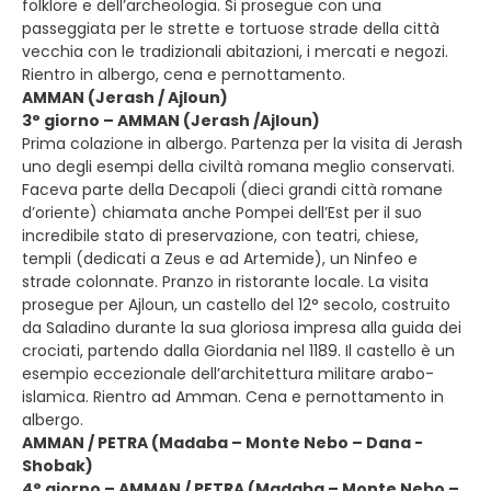
folklore e dell’archeologia. Si prosegue con una
passeggiata per le strette e tortuose strade della città
vecchia con le tradizionali abitazioni, i mercati e negozi.
Rientro in albergo, cena e pernottamento.
AMMAN (Jerash / Ajloun)
3° giorno – AMMAN (Jerash /Ajloun)
Prima colazione in albergo. Partenza per la visita di Jerash
uno degli esempi della civiltà romana meglio conservati.
Faceva parte della Decapoli (dieci grandi città romane
d’oriente) chiamata anche Pompei dell’Est per il suo
incredibile stato di preservazione, con teatri, chiese,
templi (dedicati a Zeus e ad Artemide), un Ninfeo e
strade colonnate. Pranzo in ristorante locale. La visita
prosegue per Ajloun, un castello del 12° secolo, costruito
da Saladino durante la sua gloriosa impresa alla guida dei
crociati, partendo dalla Giordania nel 1189. Il castello è un
esempio eccezionale dell’architettura militare arabo-
islamica. Rientro ad Amman. Cena e pernottamento in
albergo.
AMMAN / PETRA (Madaba – Monte Nebo – Dana -
Shobak)
4° giorno – AMMAN / PETRA (Madaba – Monte Nebo –