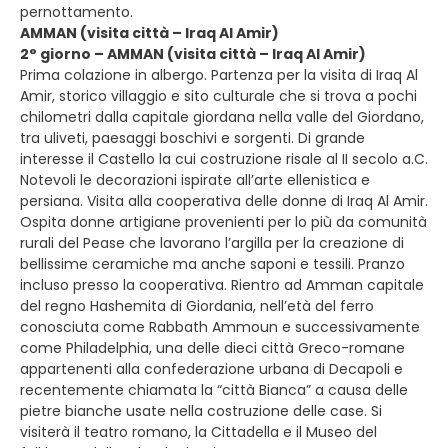
pernottamento.
AMMAN (visita città – Iraq Al Amir)
2° giorno – AMMAN (visita città – Iraq Al Amir)
Prima colazione in albergo. Partenza per la visita di Iraq Al
Amir, storico villaggio e sito culturale che si trova a pochi
chilometri dalla capitale giordana nella valle del Giordano,
tra uliveti, paesaggi boschivi e sorgenti. Di grande
interesse il Castello la cui costruzione risale al II secolo a.C.
Notevoli le decorazioni ispirate all’arte ellenistica e
persiana. Visita alla cooperativa delle donne di Iraq Al Amir.
Ospita donne artigiane provenienti per lo più da comunità
rurali del Pease che lavorano l’argilla per la creazione di
bellissime ceramiche ma anche saponi e tessili. Pranzo
incluso presso la cooperativa. Rientro ad Amman capitale
del regno Hashemita di Giordania, nell’età del ferro
conosciuta come Rabbath Ammoun e successivamente
come Philadelphia, una delle dieci città Greco-romane
appartenenti alla confederazione urbana di Decapoli e
recentemente chiamata la “città Bianca” a causa delle
pietre bianche usate nella costruzione delle case. Si
visiterà il teatro romano, la Cittadella e il Museo del